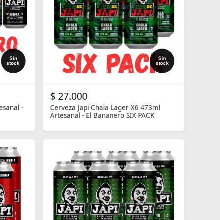
Sin
Sin
stock
stock
$ 27.000
esanal -
Cerveza Japi Chala Lager X6 473ml
Artesanal - El Bananero SIX PACK