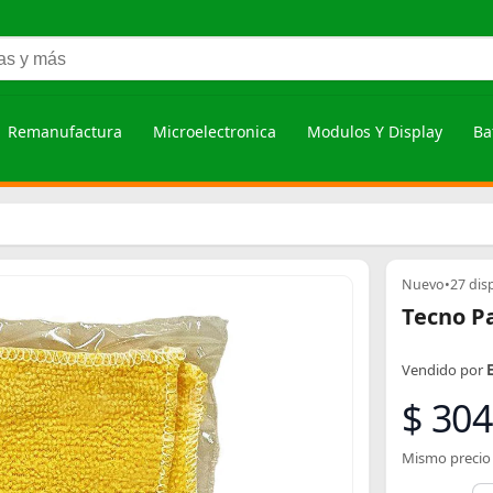
Remanufactura
Microelectronica
Modulos Y Display
Ba
Nuevo
•
27 dis
Tecno P
Vendido por
$ 30
Mismo precio