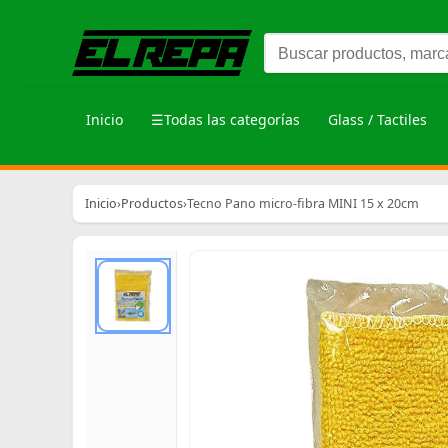
Inicio
☰
Todas las categorías
Glass / Tactiles
Inicio
›
Productos
›
Tecno Pano micro-fibra MINI 15 x 20cm