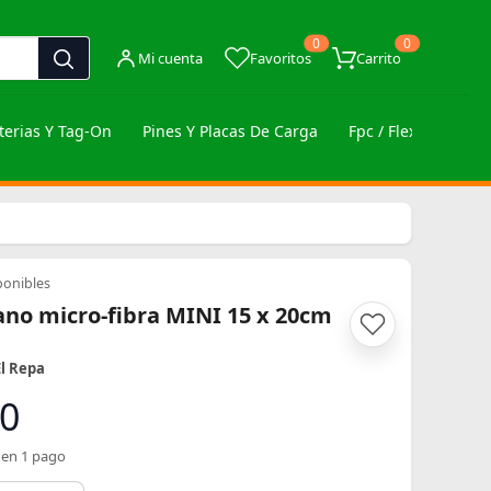
0
0
Mi cuenta
Favoritos
Carrito
terias Y Tag-On
Pines Y Placas De Carga
Fpc / Flex / Botone
ponibles
ano micro-fibra MINI 15 x 20cm
El Repa
40
 en 1 pago