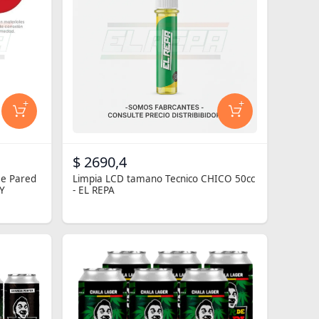
+
+
$ 2690,4
De Pared
Limpia LCD tamano Tecnico CHICO 50cc
Y
- EL REPA