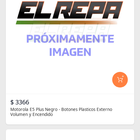
+
$ 3366
Motorola E5 Plus Negro - Botones Plasticos Externo
Volumen y Encendido