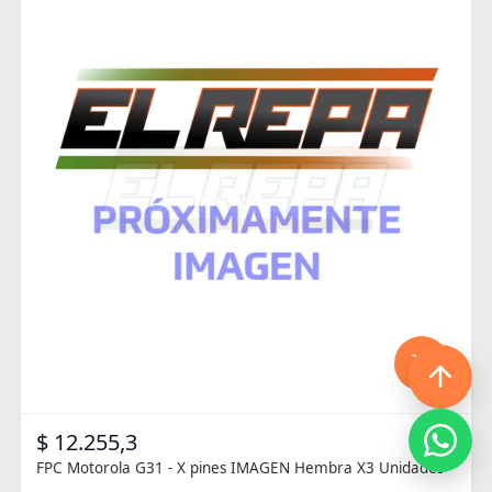
+
$ 12.255,3
FPC Motorola G31 - X pines IMAGEN Hembra X3 Unidades